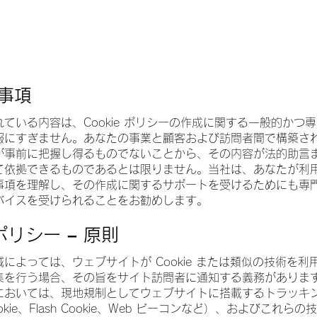
事項
ている内容は、Cookie ポリシーの作成に関する一般的かつ
報にすぎません。あなたの事業と顧客および訪問者間で構築さ
が事前に把握し得るものでないことから、その内容が法的助言
て依拠できるものであるとは限りません。当社は、あなたが利
事項を理解し、その作成に関するサポートを受けるためにも専
バイスを受けられることをお勧めします。
 ポリシー – 原則
によっては、ウェブサイトが Cookie または類似の技術を利
集を行う場合、その旨をサイト訪問者に通知する義務がありま
においては、現地規制としてウェブサイトに搭載するトラッキ
kie、Flash Cookie、Web ビーコンなど）、およびこれらの