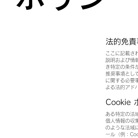
法的免責
ここに記載され
説明および情
き特定の条件
推奨事項とし
に関する必要
よる法的アド
Cookie
ある特定の法域
個人情報の収
のような法域
ール（例：Coo