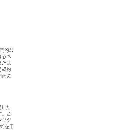
専門的な
れるべ
または
用規約
門家に
用した
す。こ
ングツ
技術を用