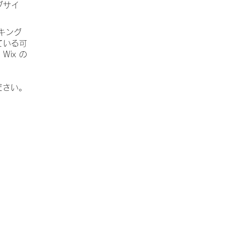
ブサイ
ッキング
ている可
ix の
ださい。